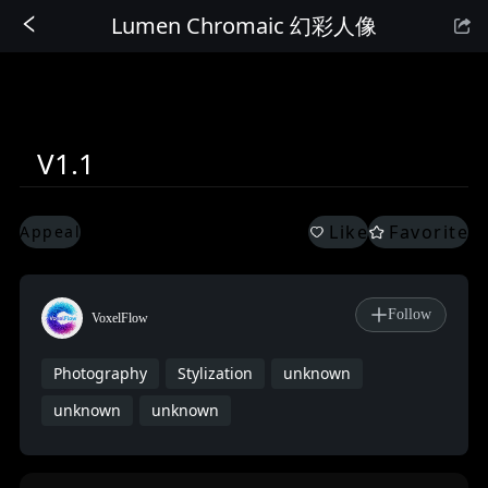
Lumen Chromaic 幻彩人像
Sign In
V1.1
Like
Favorite
Appeal
Follow
VoxelFlow
Photography
Stylization
unknown
unknown
unknown