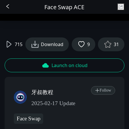
Face Swap ACE
Sign In
715
Download
9
31
Launch on cloud
Follow
牙叔教程
2025-02-17 Update
Face Swap